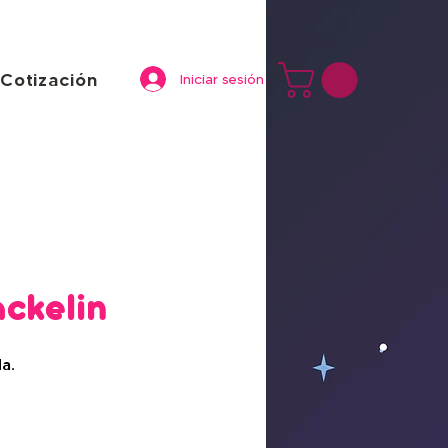
Cotización
Iniciar sesión
ackelin
a.