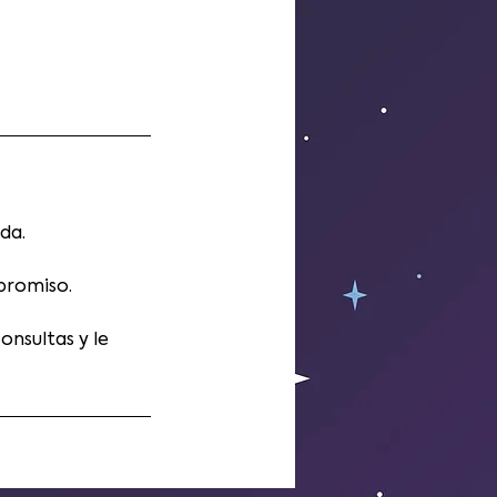
da.
promiso.
nsultas y le