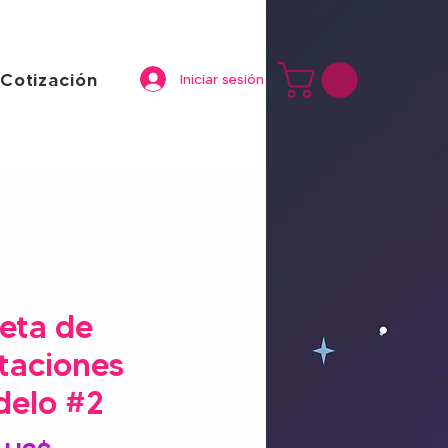
Cotización
Iniciar sesión
jeta de
itaciones
elo #2