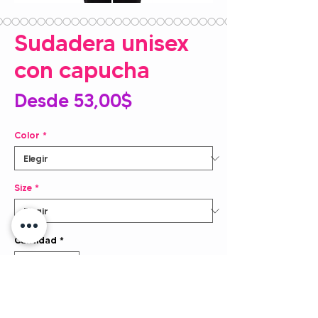
Sudadera unisex
con capucha
Precio
Desde
53,00$
de
Color
*
oferta
Size
*
Cantidad
*
Agregar al carrito