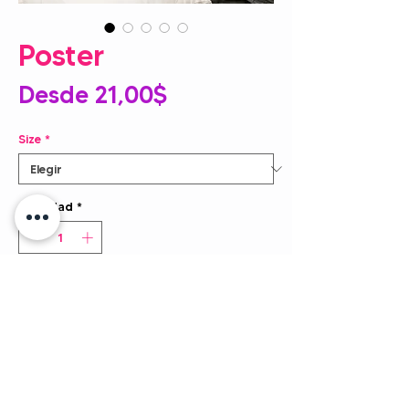
Poster
Precio
Desde
21,00$
de
Size
*
oferta
Cantidad
*
Agregar al carrito
Pósteres de calidad de museo 
realizados en papel mate grueso y 
duradero. Añada un maravilloso 
acento a su habitación y a su oficina 