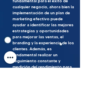
fundamental para el éxito de 
cualquier negocio, ahora bien la 
implementación de un plan de 
marketing efectivo puede 
ayudar a identificar las mejores 
estrategias y oportunidades 
para mejorar las ventas, el 
branding y la experiencia de los 
clientes. Además, es 
fundamental realizar un 
seguimiento constante y 
medición del rendimiento para 
ajustar y mejorar el plan según 
las tendencias del mercado. 
Haciendo todo lo anterior, una 
empresa puede obtener una 
ventaja competitiva duradera, 
con resultados altamente 
efectivos y satisfactorios.