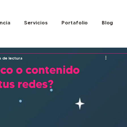
ncia
Servicios
Portafolio
Blog
n de lectura
co o contenido
tus redes?