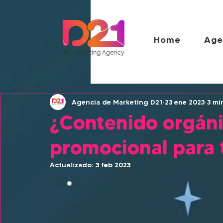
Home
Age
Agencia de Marketing D21
23 ene 2023
3 mi
¿Contenido orgáni
promocional para 
Actualizado:
3 feb 2023