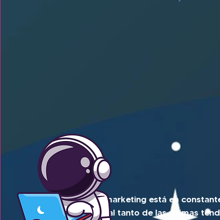
El mundo del marketing está en constante
negocio estar al tanto de las últimas ten