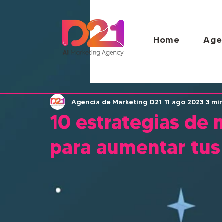
Home
Age
Agencia de Marketing D21
11 ago 2023
3 mi
10 estrategias de 
para aumentar tus